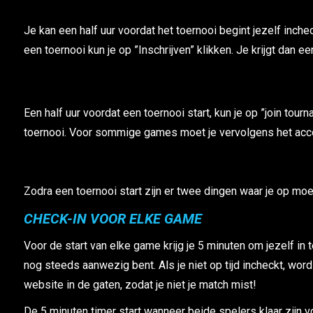
Je kan een half uur voordat het toernooi begint jezelf inch
een toernooi kun je op ”Inschrijven” klikken. Je krijgt dan e
Een half uur voordat een toernooi start, kun je op ”join tou
toernooi. Voor sommige games moet je vervolgens het acco
Zodra een toernooi start zijn er twee dingen waar je op moet
CHECK-IN VOOR ELKE GAME
Voor de start van elke game krijg je 5 minuten om jezelf in t
nog steeds aanwezig bent. Als je niet op tijd incheckt, word
website in de gaten, zodat je niet je match mist!
De 5 minuten timer start wanneer beide spelers klaar zijn